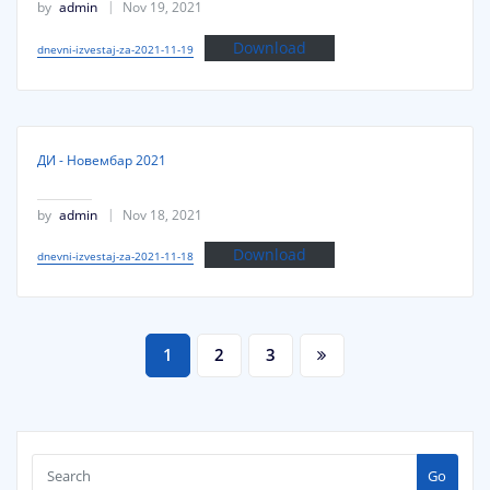
by
admin
Nov 19, 2021
Download
dnevni-izvestaj-za-2021-11-19
ДИ - Новембар 2021
by
admin
Nov 18, 2021
Download
dnevni-izvestaj-za-2021-11-18
Posts
1
2
3
pagination
Go