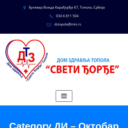
Булевар Вожда Карађорђа 67, Топола, Србија
034 6 811 504
dztopola@mts.rs
Category ДИ – Октобар