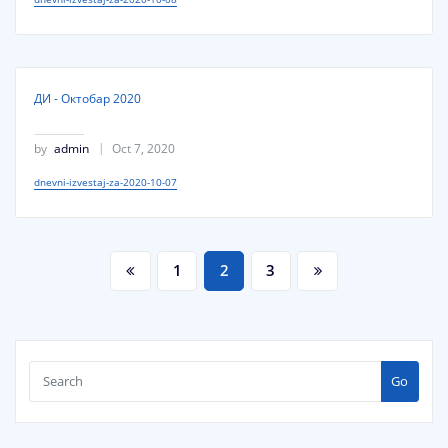
ДИ - Октобар 2020
by
admin
Oct 7, 2020
dnevni-izvestaj-za-2020-10-07
Posts
1
2
3
pagination
Go