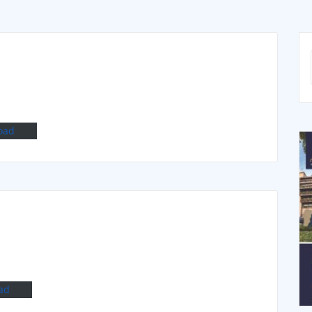
oad
ad