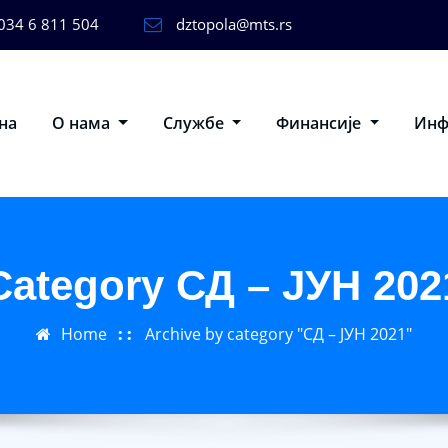
034 6 811 504
dztopola@mts.rs
на
О нама
Службе
Финансије
Ин
Category СД – ЈУН 202
Home
Archive by category "СД – ЈУН 2021"