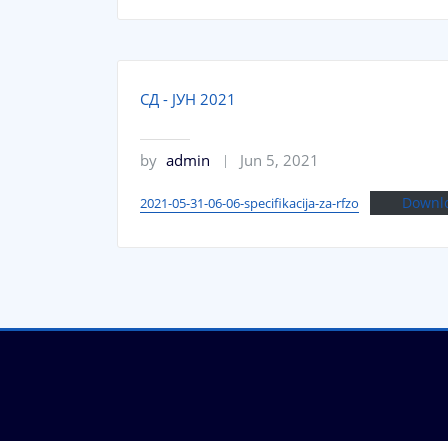
СД - ЈУН 2021
by
admin
Jun 5, 2021
Downl
2021-05-31-06-06-specifikacija-za-rfzo