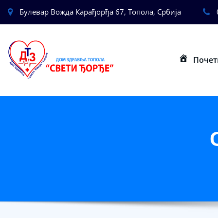
Булевар Вожда Карађорђа 67, Топола, Србија
Почет