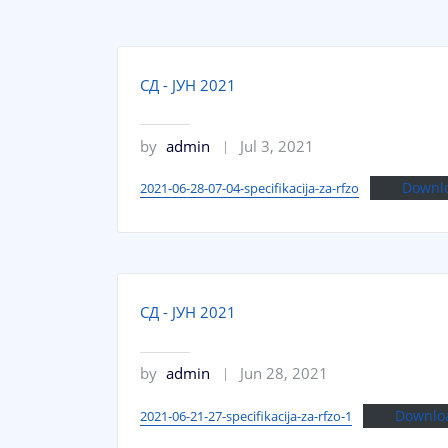
СД - ЈУН 2021
by
admin
Jul 3, 2021
Downl
2021-06-28-07-04-specifikacija-za-rfzo
СД - ЈУН 2021
by
admin
Jun 28, 2021
Downlo
2021-06-21-27-specifikacija-za-rfzo-1