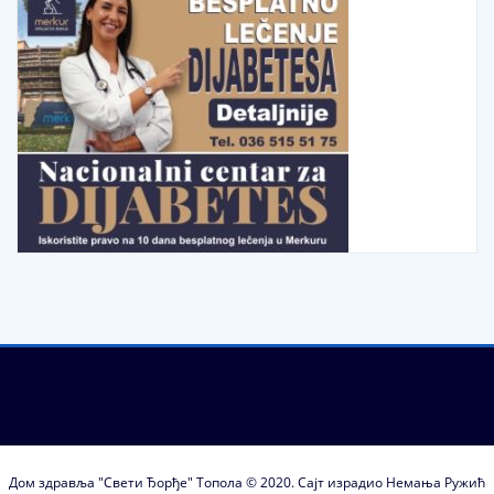
Дом здравља "Свети Ђорђе" Топола © 2020. Сајт израдио Немања Ружић