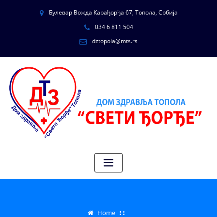
Булевар Вожда Карађорђа 67, Топола, Србија
034 6 811 504
dztopola@mts.rs
Home