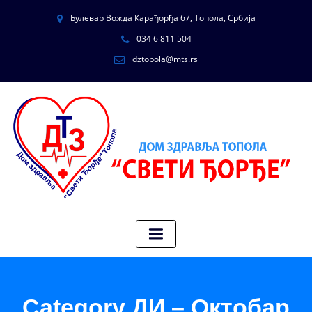
Булевар Вожда Карађорђа 67, Топола, Србија
034 6 811 504
dztopola@mts.rs
Category ДИ – Октобар