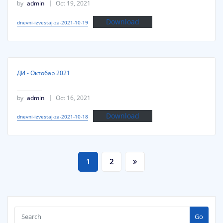
by
admin
Oct 19, 2021
Download
dnevni-izvestaj-za-2021-10-19
ДИ - Октобар 2021
by
admin
Oct 16, 2021
Download
dnevni-izvestaj-za-2021-10-18
Posts
1
2
pagination
Go