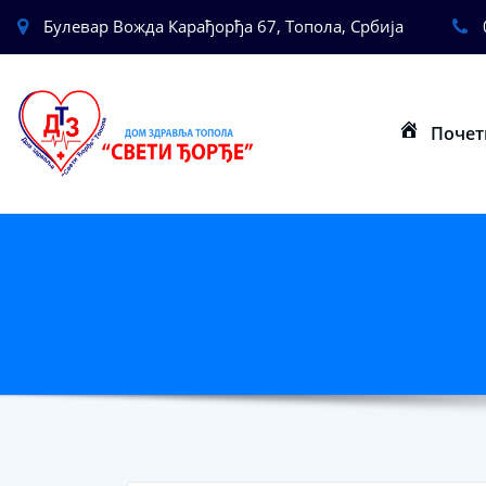
Булевар Вожда Карађорђа 67, Топола, Србија
Почет