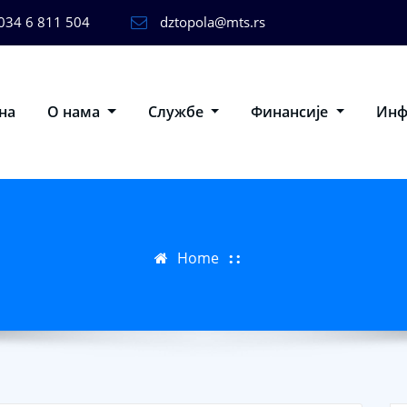
034 6 811 504
dztopola@mts.rs
на
О нама
Службе
Финансије
Ин
Home