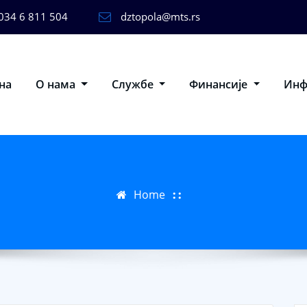
034 6 811 504
dztopola@mts.rs
на
О нама
Службе
Финансије
Ин
Home