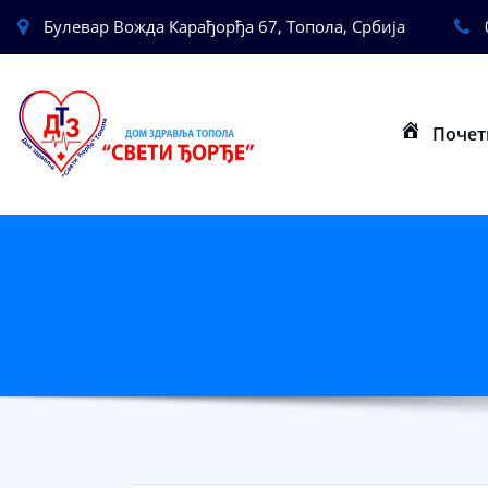
Булевар Вожда Карађорђа 67, Топола, Србија
Почет