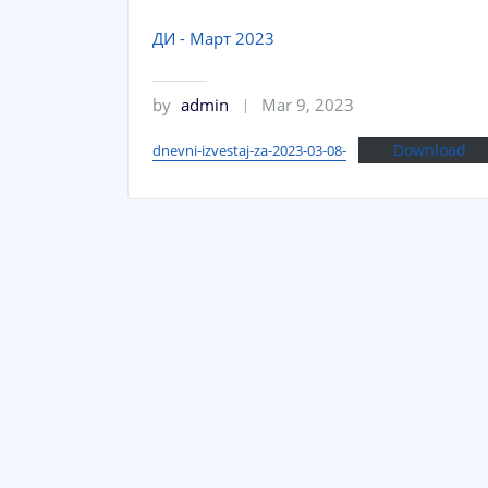
ДИ - Март 2023
by
admin
Mar 9, 2023
Download
dnevni-izvestaj-za-2023-03-08-