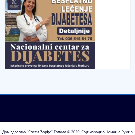
Дом здравља "Свети Ђорђе" Топола © 2020. Сајт израдио Немања Ружић