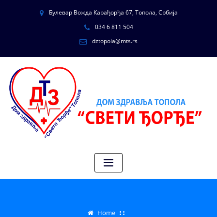
Булевар Вожда Карађорђа 67, Топола, Србија
034 6 811 504
dztopola@mts.rs
Home