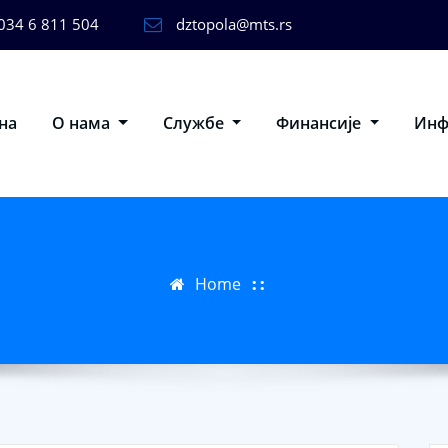
034 6 811 504
dztopola@mts.rs
на
О нама
Службе
Финансије
Ин
Home