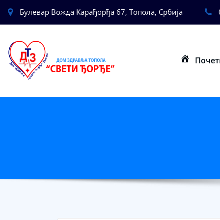
Булевар Вожда Карађорђа 67, Топола, Србија
Почет