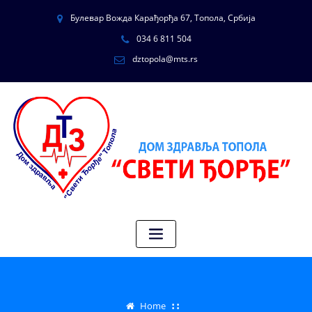
Булевар Вожда Карађорђа 67, Топола, Србија
034 6 811 504
dztopola@mts.rs
Home