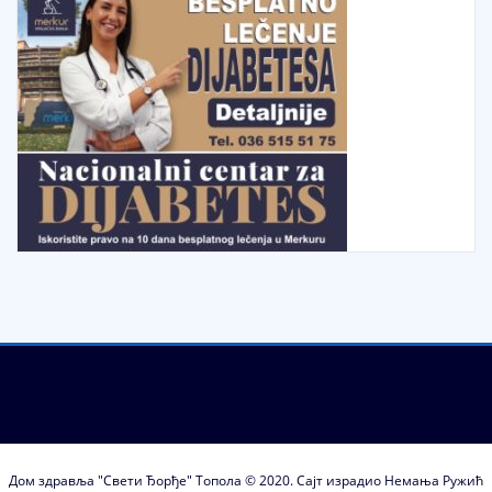
Дом здравља "Свети Ђорђе" Топола © 2020. Сајт израдио Немања Ружић