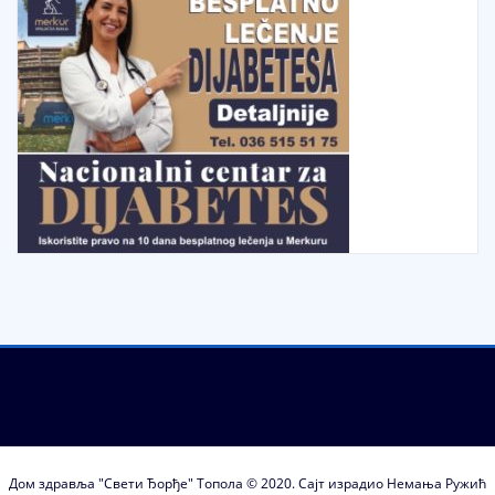
Дом здравља "Свети Ђорђе" Топола © 2020. Сајт израдио Немања Ружић