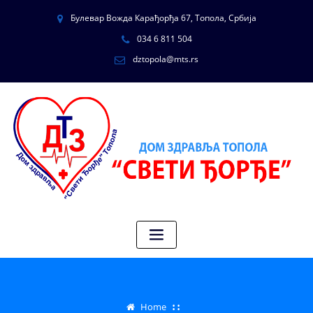
Булевар Вожда Карађорђа 67, Топола, Србија
034 6 811 504
dztopola@mts.rs
Home