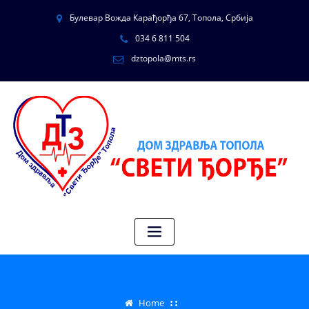
Булевар Вожда Карађорђа 67, Топола, Србија
034 6 811 504
dztopola@mts.rs
Home