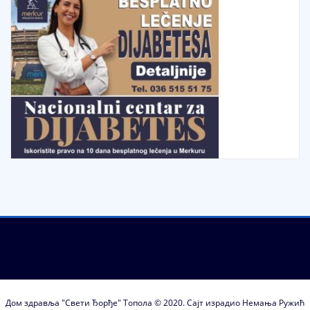
Дом здравља "Свети Ђорђе" Топола © 2020. Сајт израдио Немања Ружић