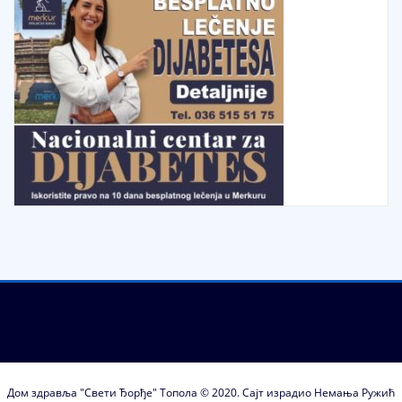
Дом здравља "Свети Ђорђе" Топола © 2020. Сајт израдио Немања Ружић