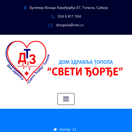
Булевар Вожда Карађорђа 67, Топола, Србија
034 6 811 504
dztopola@mts.rs
Home