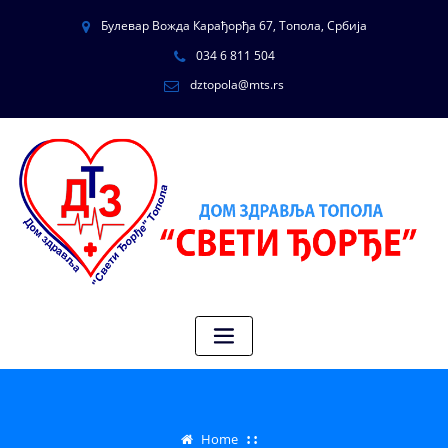
Булевар Вожда Карађорђа 67, Топола, Србија
034 6 811 504
dztopola@mts.rs
Home