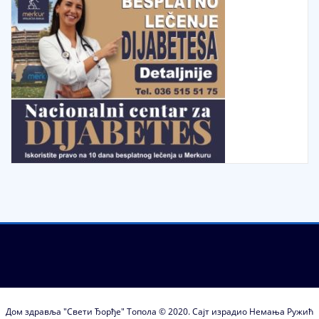
Дом здравља "Свети Ђорђе" Топола © 2020. Сајт израдио Немања Ружић