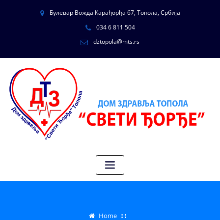
Булевар Вожда Карађорђа 67, Топола, Србија
034 6 811 504
dztopola@mts.rs
Home