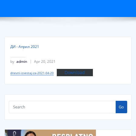
ДИ - Април 2021
by
admin
Apr 20, 2021
Download
dnevni-izvestaj-za-2021-04-20
Go