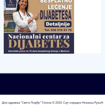
Дом здравља "Свети Ђорђе" Топола © 2020. Сајт израдио Немања Ружић