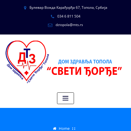
Булевар Вожда Карађорђа 67, Топола, Србија
034 6 811 504
dztopola@mts.rs
Home