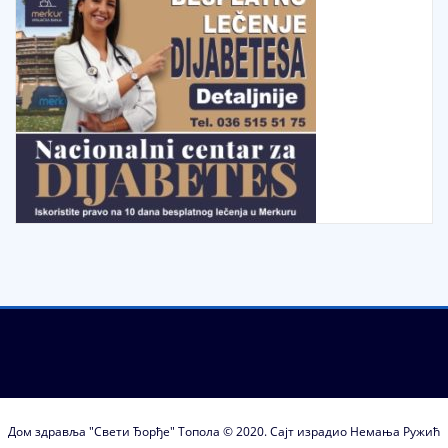
Дом здравља "Свети Ђорђе" Топола © 2020. Сајт израдио Немања Ружић