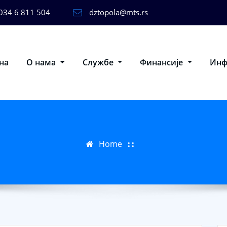
034 6 811 504
dztopola@mts.rs
на
О нама
Службе
Финансије
Ин
Home