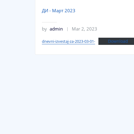
ДИ - Март 2023
by
admin
Mar 2, 2023
Download
dnevni-izvestaj-za-2023-03-01-