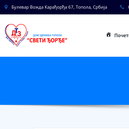
Булевар Вожда Карађорђа 67, Топола, Србија
Почет