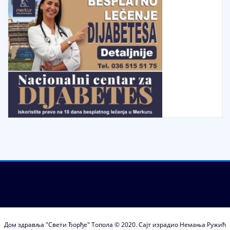
Дом здравља "Свети Ђорђе" Топола © 2020. Сајт израдио Немања Ружић