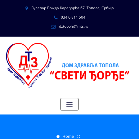
Булевар Вожда Карађорђа 67, Топола, Србија
034 6 811 504
dztopola@mts.rs
Home