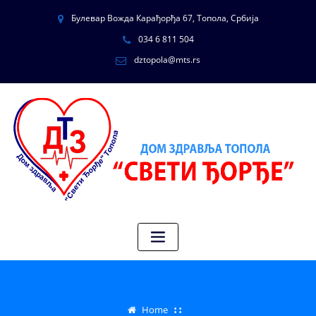
Булевар Вожда Карађорђа 67, Топола, Србија
034 6 811 504
dztopola@mts.rs
Home