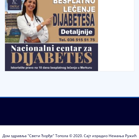
Дом здравља "Свети Ђорђе" Топола © 2020. Сајт израдио Немања Ружић