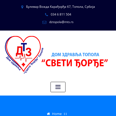
Булевар Вожда Карађорђа 67, Топола, Србија
034 6 811 504
dztopola@mts.rs
Home