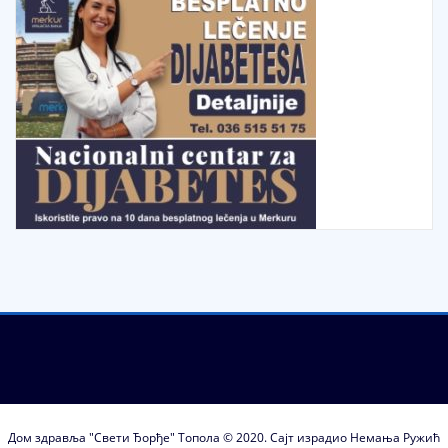
Дом здравља "Свети Ђорђе" Топола © 2020. Сајт израдио Немања Ружић