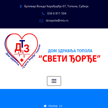
Булевар Вожда Карађорђа 67, Топола, Србија
034 6 811 504
dztopola@mts.rs
Home