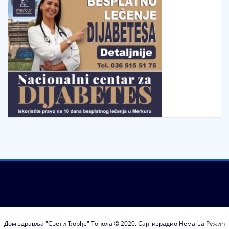
Дом здравља "Свети Ђорђе" Топола © 2020. Сајт израдио Немања Ружић