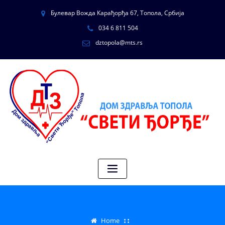
Булевар Вожда Карађорђа 67, Топола, Србија
034 6 811 504
dztopola@mts.rs
Home