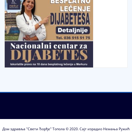
Дом здравља "Свети Ђорђе" Топола © 2020. Сајт израдио Немања Ружић