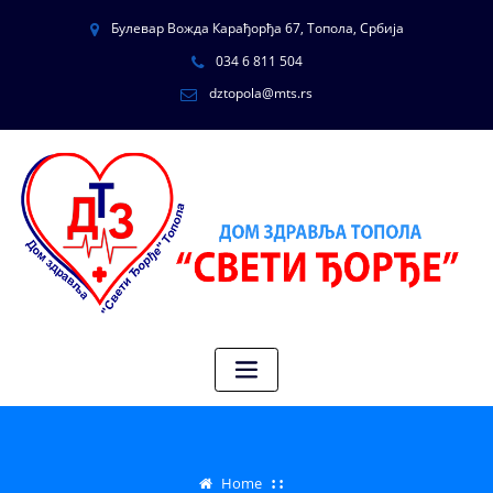
Булевар Вожда Карађорђа 67, Топола, Србија
034 6 811 504
dztopola@mts.rs
Home