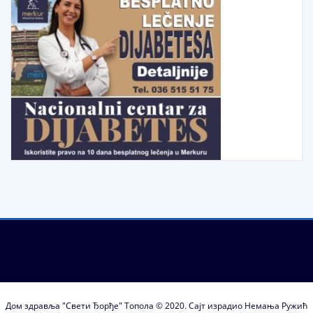
Дом здравља "Свети Ђорђе" Топола © 2020. Сајт израдио Немања Ружић