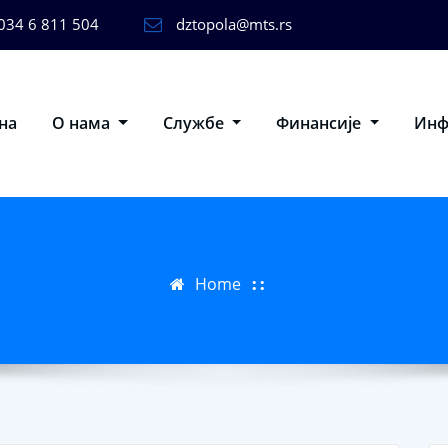
034 6 811 504
dztopola@mts.rs
на
О нама
Службе
Финансије
Ин
Home