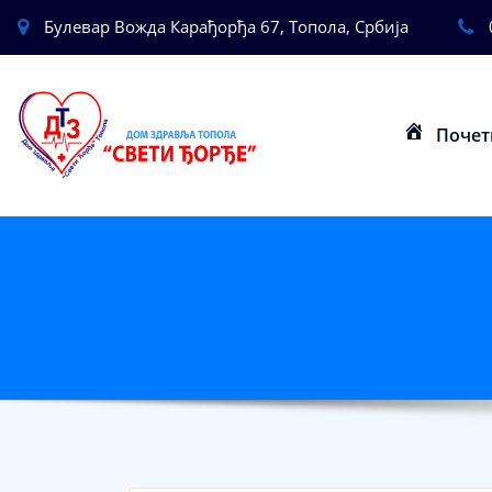
Булевар Вожда Карађорђа 67, Топола, Србија
Почет