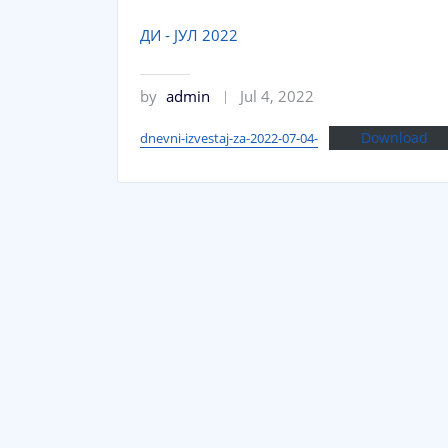
ДИ - ЈУЛ 2022
by
admin
Jul 4, 2022
Download
dnevni-izvestaj-za-2022-07-04-