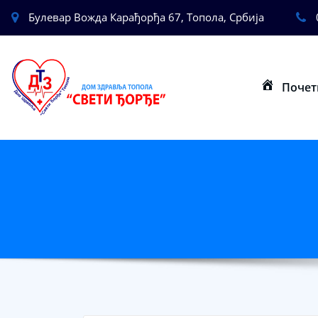
Булевар Вожда Карађорђа 67, Топола, Србија
Почет