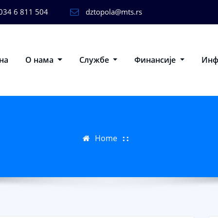
034 6 811 504
dztopola@mts.rs
на
О нама
Службе
Финансије
Ин
Home