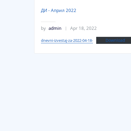
ДИ - Април 2022
by
admin
Apr 18, 2022
Download
dnevni-izvestaj-za-2022-04-18-