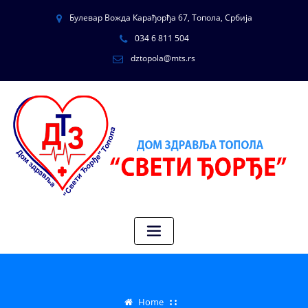
Булевар Вожда Карађорђа 67, Топола, Србија
034 6 811 504
dztopola@mts.rs
Home