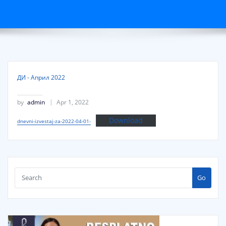
ДИ - Април 2022
by
admin
Apr 1, 2022
Download
dnevni-izvestaj-za-2022-04-01-
Go