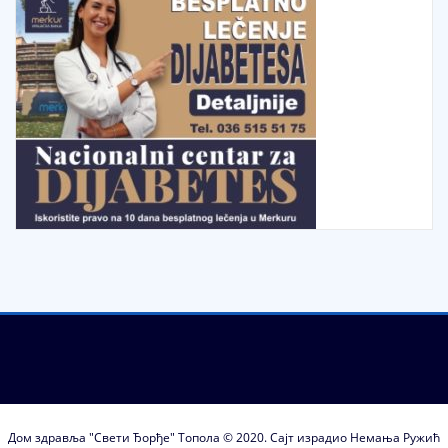
Дом здравља "Свети Ђорђе" Топола © 2020. Сајт израдио Немања Ружић