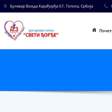
Булевар Вожда Карађорђа 67, Топола, Србија
Почет