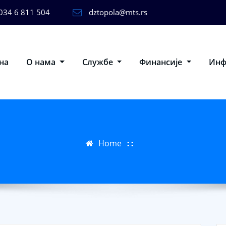
034 6 811 504
dztopola@mts.rs
на
О нама
Службе
Финансије
Ин
Home