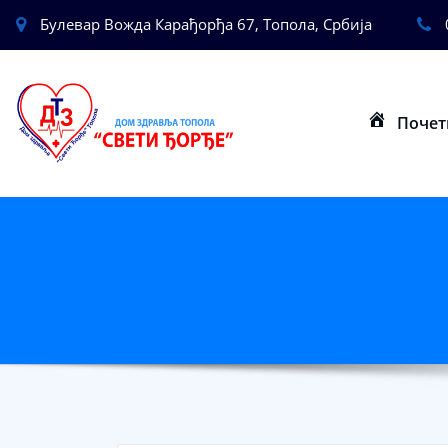
Булевар Вожда Карађорђа 67, Топола, Србија
Почет