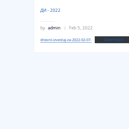
ДИ - 2022
by
admin
Feb 5, 2022
Download
dnevni-izvestaj-za-2022-02-07-