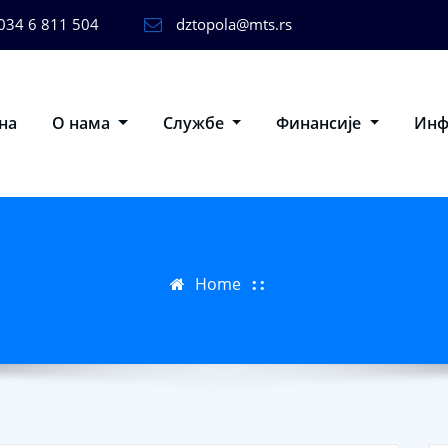
034 6 811 504
dztopola@mts.rs
на
О нама
Службе
Финансије
Ин
Home