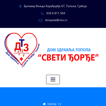
Булевар Вожда Карађорђа 67, Топола, Србија
034 6 811 504
dztopola@mts.rs
Home