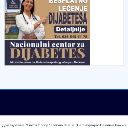
Дом здравља "Свети Ђорђе" Топола © 2020. Сајт израдио Немања Ружић