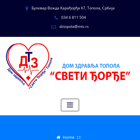
Булевар Вожда Карађорђа 67, Топола, Србија
034 6 811 504
dztopola@mts.rs
Home