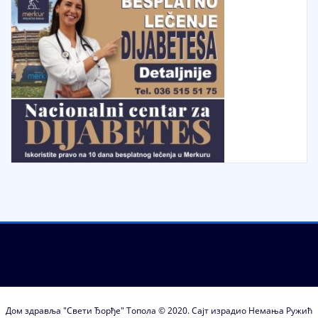
Дом здравља "Свети Ђорђе" Топола © 2020. Сајт израдио Немања Ружић