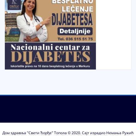
Дом здравља "Свети Ђорђе" Топола © 2020. Сајт израдио Немања Ружић