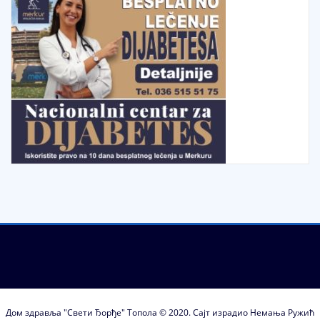
Дом здравља "Свети Ђорђе" Топола © 2020. Сајт израдио Немања Ружић