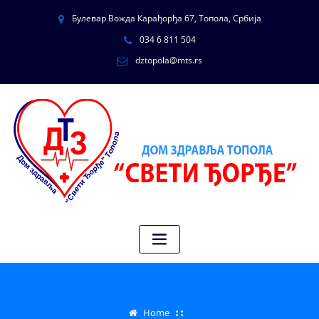
Булевар Вожда Карађорђа 67, Топола, Србија
034 6 811 504
dztopola@mts.rs
Home