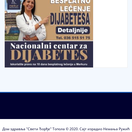
Дом здравља "Свети Ђорђе" Топола © 2020. Сајт израдио Немања Ружић