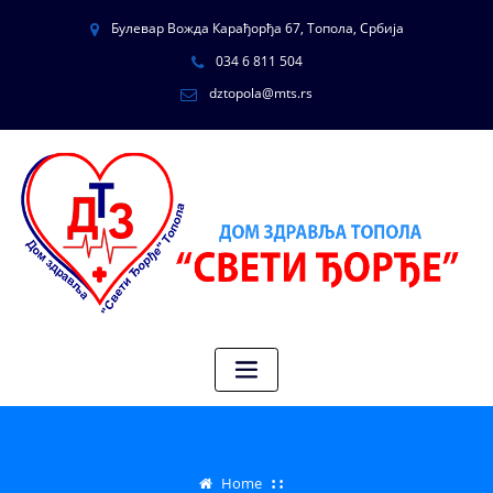
Булевар Вожда Карађорђа 67, Топола, Србија
034 6 811 504
dztopola@mts.rs
Home