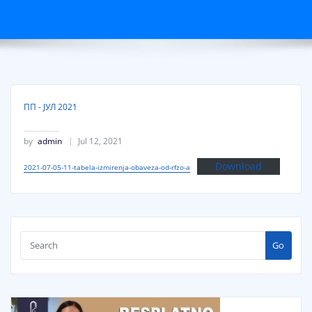
ПП - ЈУЛ 2021
by
admin
Jul 12, 2021
Download
2021-07-05-11-tabela-izmirenja-obaveza-od-rfzo-a
Go