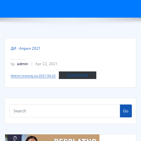
ДИ - Април 2021
by
admin
Apr 22, 2021
Download
dnevni-izvestaj-za-2021-04-22
Go