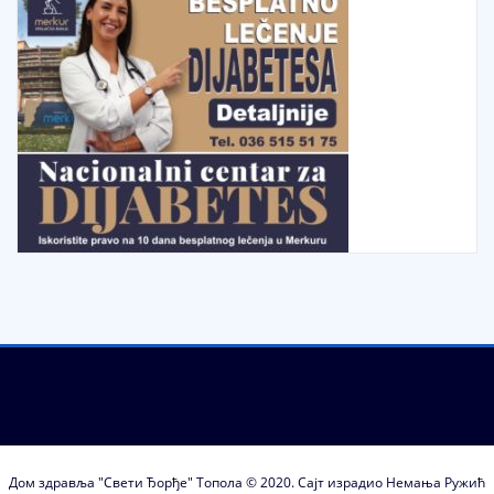
Дом здравља "Свети Ђорђе" Топола © 2020. Сајт израдио Немања Ружић