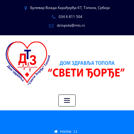
Булевар Вожда Карађорђа 67, Топола, Србија
034 6 811 504
dztopola@mts.rs
Home