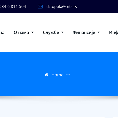
034 6 811 504
dztopola@mts.rs
на
О нама
Службе
Финансије
Ин
Home