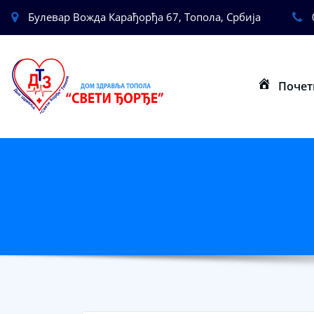
Булевар Вожда Карађорђа 67, Топола, Србија
Почет