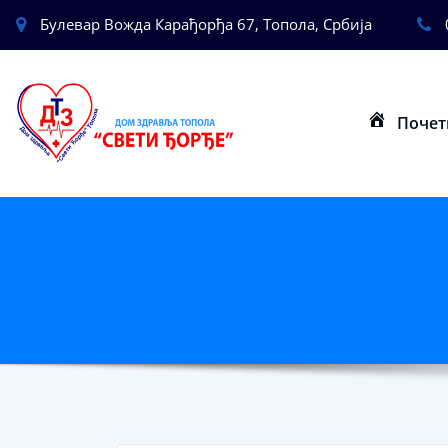
Булевар Вожда Карађорђа 67, Топола, Србија
Почет