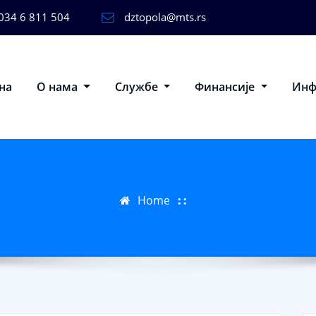
034 6 811 504
dztopola@mts.rs
на
О нама
Службе
Финансије
Ин
Home