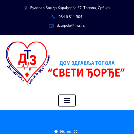
Булевар Вожда Карађорђа 67, Топола, Србија
034 6 811 504
dztopola@mts.rs
Home