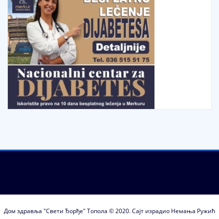
Дом здравља "Свети Ђорђе" Топола © 2020. Сајт израдио Немања Ружић