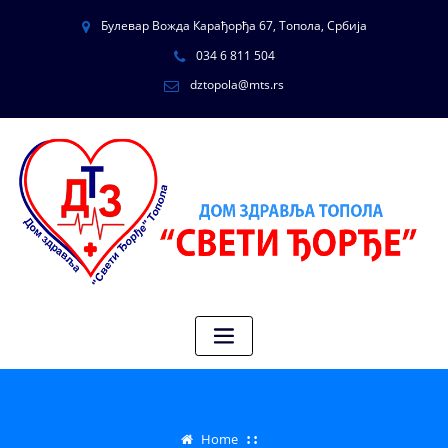
Булевар Вожда Карађорђа 67, Топола, Србија
034 6 811 504
dztopola@mts.rs
Home