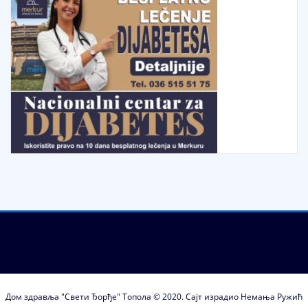
Дом здравља "Свети Ђорђе" Топола © 2020. Сајт израдио Немања Ружић