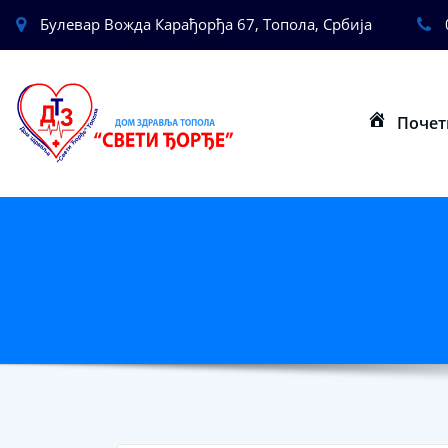
Булевар Вожда Карађорђа 67, Топола, Србија
Почет