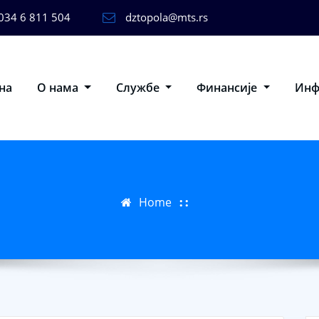
034 6 811 504
dztopola@mts.rs
на
О нама
Службе
Финансије
Ин
Home