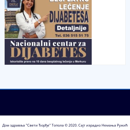
Дом здравља "Свети Ђорђе" Топола © 2020. Сајт израдио Немања Ружић