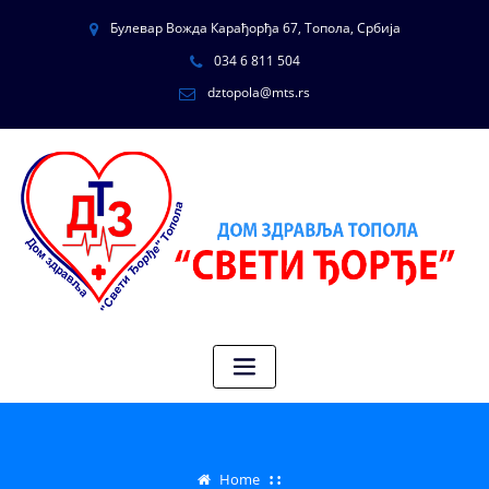
Булевар Вожда Карађорђа 67, Топола, Србија
034 6 811 504
dztopola@mts.rs
Home