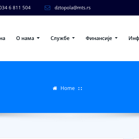
034 6 811 504
dztopola@mts.rs
на
О нама
Службе
Финансије
Ин
Home