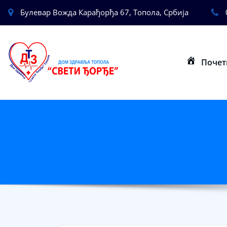
Булевар Вожда Карађорђа 67, Топола, Србија
Почет