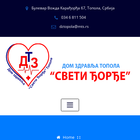
Булевар Вожда Карађорђа 67, Топола, Србија
034 6 811 504
dztopola@mts.rs
Home