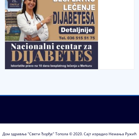
Дом здравља "Свети Ђорђе" Топола © 2020. Сајт израдио Немања Ружић