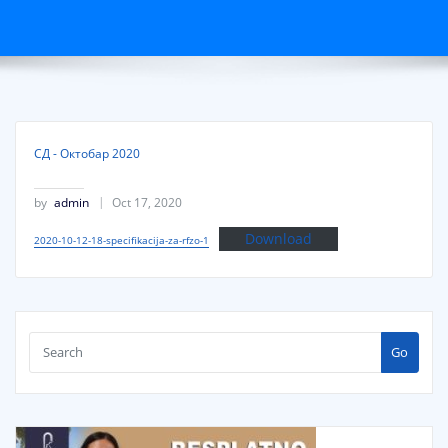
СД - Октобар 2020
by
admin
Oct 17, 2020
Download
2020-10-12-18-specifikacija-za-rfzo-1
Go