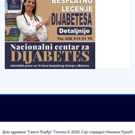
Дом здравља "Свети Ђорђе" Топола © 2020. Сајт израдио Немања Ружић