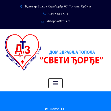
Булевар Вожда Карађорђа 67, Топола, Србија
034 6 811 504
dztopola@mts.rs
Home