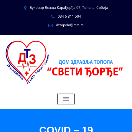
Булевар Вожда Карађорђа 67, Топола, Србија
034 6 811 504
dztopola@mts.rs
COVID – 19