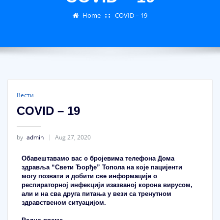
Home
COVID – 19
Вести
COVID – 19
by
admin
Aug 27, 2020
Обавештавамо вас о бројевима телефона Дома
здравља “Свети Ђорђе” Топола на које пацијенти
могу позвати и добити све информације о
респираторној инфекцији изазваној корона вирусом,
али и на сва друга питања у вези са тренутном
здравственом ситуацијом.