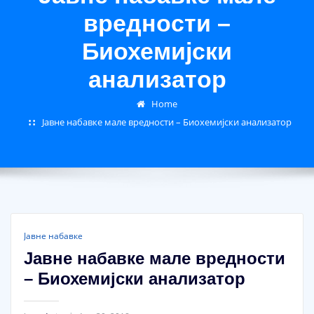
вредности –
Биохемијски
анализатор
Home
Јавне набавке мале вредности – Биохемијски анализатор
Јавне набавке
Јавне набавке мале вредности
– Биохемијски анализатор