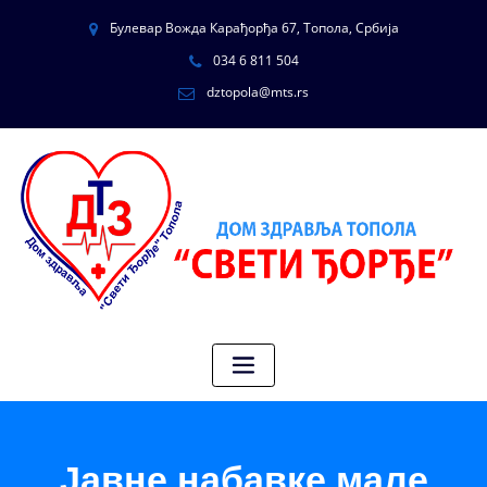
Булевар Вожда Карађорђа 67, Топола, Србија
034 6 811 504
dztopola@mts.rs
Јавне набавке мале