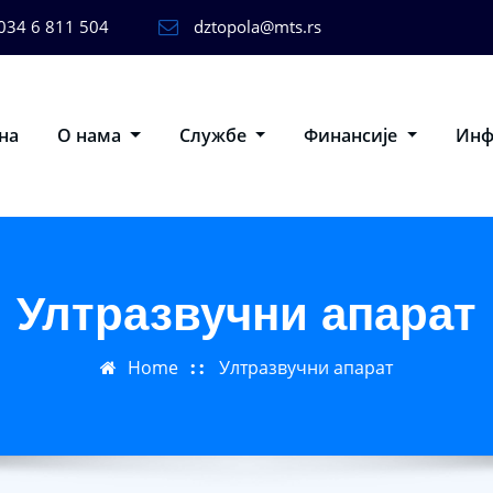
034 6 811 504
dztopola@mts.rs
на
О нама
Службе
Финансије
Ин
Ултразвучни апарат
Home
Ултразвучни апарат