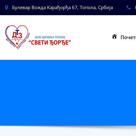
Булевар Вожда Карађорђа 67, Топола, Србија
Почет