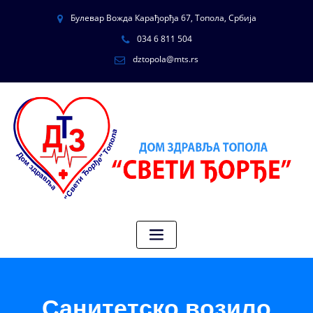
Булевар Вожда Карађорђа 67, Топола, Србија
034 6 811 504
dztopola@mts.rs
Санитетско возило