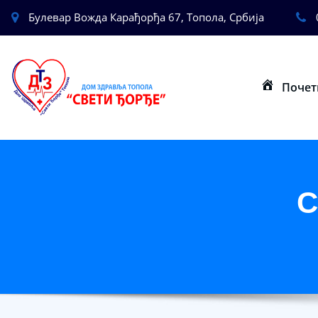
Булевар Вожда Карађорђа 67, Топола, Србија
Почет
C