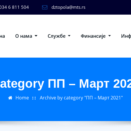
034 6 811 504
dztopola@mts.rs
на
О нама
Службе
Финансије
Ин
ategory ПП – Март 20
Home
Archive by category "ПП – Март 2021"