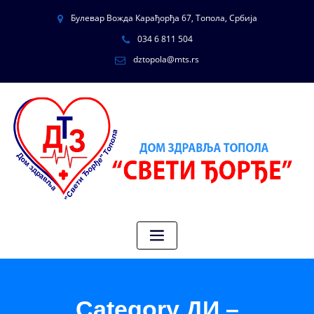
Булевар Вожда Карађорђа 67, Топола, Србија
034 6 811 504
dztopola@mts.rs
Category ДИ –